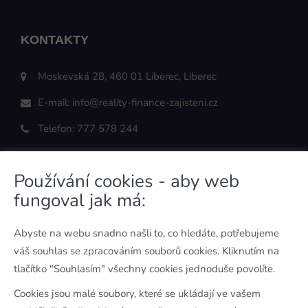
KONTAKTY
Moskevská 28, 460 01 Liberec, Liberec
E-mail:
info@reality-finance-zajisteni.cz
Telefon:
777 578 244
Používání cookies - aby web
fungoval jak má:
ODKAZY
Abyste na webu snadno našli to, co hledáte, potřebujeme
O mně
váš souhlas se zpracováním souborů cookies. Kliknutím na
Kontakt
tlačítko "Souhlasím" všechny cookies jednoduše povolíte.
Ochrana osobních údajů
Cookies jsou malé soubory, které se ukládají ve vašem