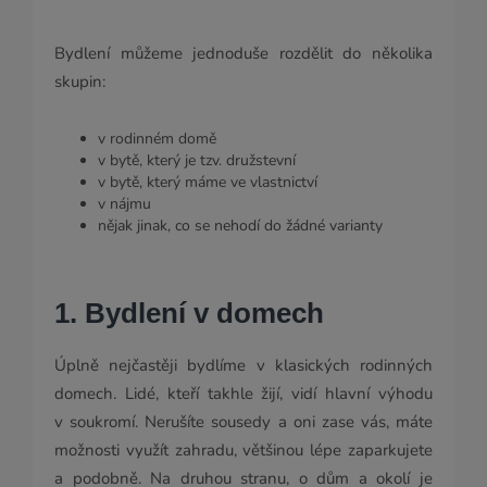
Bydlení můžeme jednoduše rozdělit do několika
skupin:
v rodinném domě
v bytě, který je tzv. družstevní
v bytě, který máme ve vlastnictví
v nájmu
nějak jinak, co se nehodí do žádné varianty
1. Bydlení v domech
Úplně nejčastěji bydlíme v klasických rodinných
domech. Lidé, kteří takhle žijí, vidí hlavní výhodu
v soukromí. Nerušíte sousedy a oni zase vás, máte
možnosti využít zahradu, většinou lépe zaparkujete
a podobně. Na druhou stranu, o dům a okolí je