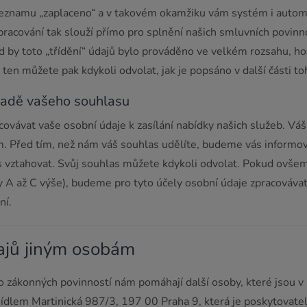
seznamu „zaplaceno“ a v takovém okamžiku vám systém i automa
acování tak slouží přímo pro splnění našich smluvních povinnos
by toto „třídění“ údajů bylo prováděno ve velkém rozsahu, ho
ten můžete pak kdykoli odvolat, jak je popsáno v další části 
ladě vašeho souhlasu
ovávat vaše osobní údaje k zasílání nabídky našich služeb. V
m. Před tím, než nám váš souhlas udělíte, budeme vás informov
 vztahovat. Svůj souhlas můžete kdykoli odvolat. Pokud ovšem
ny A až C výše), budeme pro tyto účely osobní údaje zpracovávat
ní.
dajů jiným osobám
 zákonných povinností nám pomáhají další osoby, které jsou v 
sídlem Martinická 987/3, 197 00 Praha 9, která je poskytovatel