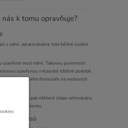
o nás k tomu opravňuje?
tí
aci s vámi, zpracováváme tyto běžné osobní
vy uzavřené mezi námi. Takovou povinností
smlouvu uzavřenou v klasické tištěné podobě,
áním objednávkového formuláře na webových
ho vztahu jsou pak některé údaje uchovávány
ech tohoto dokumentu.
cookies
ávních předpisů