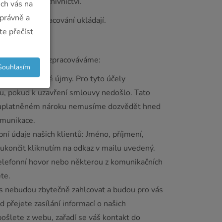
o práva a archivnictví.
ich vás na
právně a
st jejich zpracování ukládají.
te přečíst
é osobní údaje zpracováváme:
Souhlasím
ebo způsobené újmy. Pro tyto účely
u, pokud k uzavření smlouvy nedošlo. Tato
u uplatněném nároku nemusíme dozvědět hned
omunikace.
ní údaje našich klientů: Jméno, příjmení,
ukončit kliknutím na odkaz v mailu uvedený.
telefonní hovor nebo některou z komunikačních
te.
ás nebudou zbytečně zahlcovat a budou pro vás
přejete zasílání informací o našich
pošlete z webu, zařadí se váš kontakt do