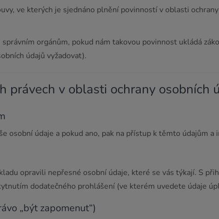
, ve kterých je sjednáno plnění povinností v oblasti ochrany 
 správním orgánům, pokud nám takovou povinnost ukládá zákon 
sobních údajů vyžadovat).
ch právech v oblasti ochrany osobních 
ům
še osobní údaje a pokud ano, pak na přístup k těmto údajům a i
ladu opravili nepřesné osobní údaje, které se vás týkají. S př
skytnutím dodatečného prohlášení (ve kterém uvedete údaje úpl
rávo „být zapomenut“)