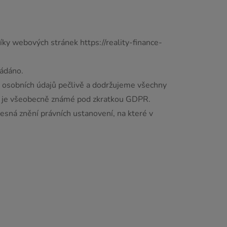
ky webových stránek https://reality-finance-
ládáno.
í osobních údajů pečlivě a dodržujeme všechny
eré je všeobecně známé pod zkratkou GDPR.
řesná znění právních ustanovení, na které v