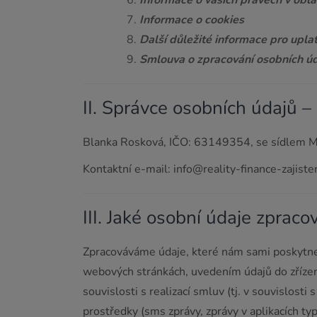
Informace o vašich právech v obla
Informace o cookies
Další důležité informace pro upla
Smlouva o zpracování osobních ú
II. Správce osobních údajů 
Blanka Rosková, IČO: 63149354, se sídlem Mos
Kontaktní e-mail: info@reality-finance-zajisten
III. Jaké osobní údaje zprac
Zpracováváme údaje, které nám sami poskytnet
webových stránkách, uvedením údajů do zřízen
souvislosti s realizací smluv (tj. v souvislos
prostředky (sms zprávy, zprávy v aplikacích t