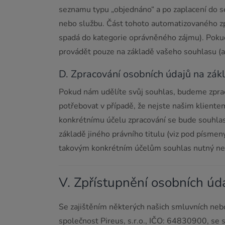
seznamu typu „objednáno“ a po zaplacení do 
nebo službu. Část tohoto automatizovaného zpr
spadá do kategorie oprávněného zájmu). Pokud 
provádět pouze na základě vašeho souhlasu (a 
D. Zpracování osobních údajů na zák
Pokud nám udělíte svůj souhlas, budeme zprac
potřebovat v případě, že nejste našim kliente
konkrétnímu účelu zpracování se bude souhlas
základě jiného právního titulu (viz pod písme
takovým konkrétním účelům souhlas nutný ne
V. Zpřístupnění osobních ú
Se zajištěním některých našich smluvních nebo
společnost Pireus, s.r.o., IČO: 64830900, se 