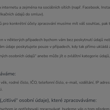
 internetu a zejména na sociálních sítích (např. Facebook, Insta
fikačních údajů do smluv).
ů pro konkrétní účely zpracování musíme mít váš souhlas, pa
n v některých případech bychom vám bez poskytnutí údajů neb
m údaje poskytujete pouze v případech, kdy tak přímo ukládá 
h osobních údajů“ anebo může jít o zvláštní kategorie údajů, tj.
váváme:
 věk, rodné číslo, IČO, telefonní číslo, e-mail, vzdělání, IP adr
i.
(„citlivé“ osobní údaje), které zpracováváme:
 bychom je potřebovali zpracovávat, budeme vás o tom předem