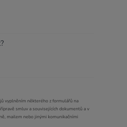
t?
jů vyplněním některého z formulářů na
řípravě smluv a souvisejících dokumentů a v
semně, mailem nebo jinými komunikačními