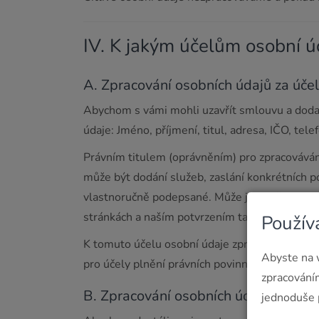
IV. K jakým účelům osobní ú
A. Zpracování osobních údajů za úče
Abychom s vámi mohli uzavřít smlouvu a dodat
údaje: Jméno, příjmení, titul, adresa, IČO, tele
Právním titulem (oprávněním) pro zpracováván
může být dodání služeb, zaslání konkrétních 
vlastnoručně podepsané. Může jít např. i o 
stránkách a naším potvrzením takové objednáv
Použív
K tomuto účelu osobní údaje zpracováváme po
Abyste na 
pro účely plnění právních povinností nebo pro
zpracování
B. Zpracování osobních údajů pro spl
jednoduše 