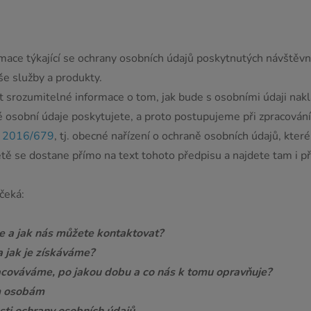
ce týkající se ochrany osobních údajů poskytnutých návštěvní
aše služby a produkty.
srozumitelné informace o tom, jak bude s osobními údaji nak
é osobní údaje poskytujete, a proto postupujeme při zpracován
) 2016/679
, tj. obecné nařízení o ochraně osobních údajů, kt
větě se dostane přímo na text tohoto předpisu a najdete tam i p
čeká:
e a jak nás můžete kontaktovat?
 jak je získáváme?
cováváme, po jakou dobu a co nás k tomu opravňuje?
ým osobám