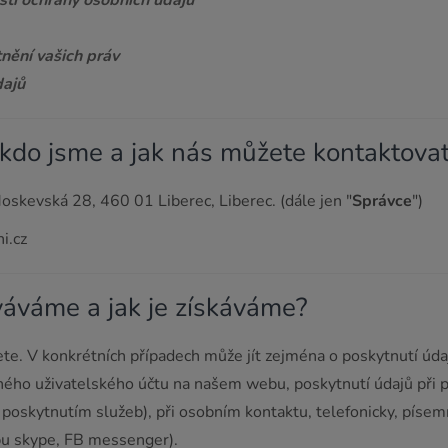
sti ochrany osobních údajů
tnění vašich práv
dajů
– kdo jsme a jak nás můžete kontaktova
kevská 28, 460 01 Liberec, Liberec. (dále jen "
Správce
")
i.cz
ováváme a jak je získáváme?
e. V konkrétních případech může jít zejména o poskytnutí úda
ého uživatelského účtu na našem webu, poskytnutí údajů při p
ti s poskytnutím služeb), při osobním kontaktu, telefonicky, pí
ypu skype, FB messenger).