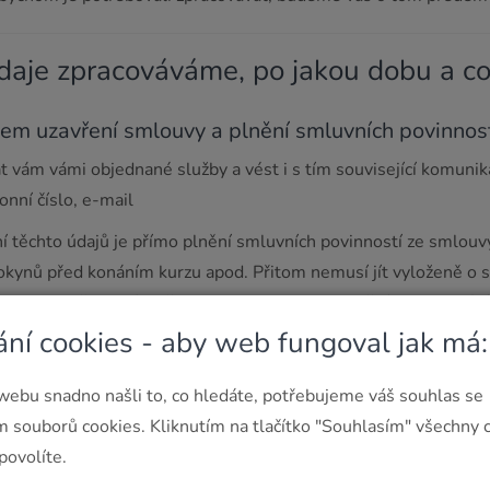
daje zpracováváme, po jakou dobu a c
lem uzavření smlouvy a plnění smluvních povinnos
 vám vámi objednané služby a vést i s tím související komunik
fonní číslo, e-mail
í těchto údajů je přímo plnění smluvních povinností ze smlou
pokynů před konáním kurzu apod. Přitom nemusí jít vyloženě o 
smlouvu uzavřenou ústně, po telefonu nebo vyplněním a odesl
ky.
ání cookies - aby web fungoval jak má:
 dobu trvání smluvního vztahu mezi námi. Po skončení smluvní
webu snadno našli to, co hledáte, potřebujeme váš souhlas se
 účely oprávněného zájmu, jak se dočtete v následujících část
m souborů cookies. Kliknutím na tlačítko "Souhlasím" všechny 
nění povinností z účetních, daňových a dalších pr
povolíte.