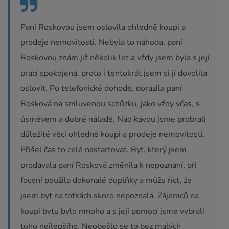
Paní Roskovou jsem oslovila ohledně koupi a
prodeje nemovitosti. Nebyla to náhoda, paní
Roskovou znám již několik let a vždy jsem byla s její
prací spokojená, proto i tentokrát jsem si jí dovolila
oslovit. Po telefonické dohodě, dorazila paní
Rosková na smluvenou schůzku, jako vždy včas, s
úsměvem a dobré náladě. Nad kávou jsme probrali
důležité věci ohledně koupi a prodeje nemovitosti.
Přišel čas to celé nastartovat. Byt, který jsem
prodávala paní Rosková změnila k nepoznání, při
focení použila dokonalé doplňky a můžu říct, že
jsem byt na fotkách skoro nepoznala. Zájemců na
koupi bytu bylo mnoho a s její pomocí jsme vybrali
toho nejlepšího. Neobešlo se to bez malých