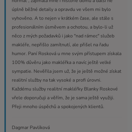
normál", zajímala mne i historie domu a další ne
úplně běžné detaily a opravdu ve všem mi bylo
vyhověno. A to nejen v krátkém čase, ale stále s
profesionálním úsměvem a ochotou, a bylo-li už
něco z mých požadavků i jako "nad rámec" služeb
makléře, nepřišlo zamítnutí, ale přišel na řadu
humor. Paní Rosková u mne svým přístupem získala
100% důvěru jako makléřka a navíc ještě velké
sympatie. Nevěřila jsem už, že je ještě možné získat
realitní služby na tak vysoké a profi úrovni.
Každému služby realitní makléřky Blanky Roskové
vřele doporučuji a věřím, že je sama ještě využiji.
Přeji mnoho úspěchů a spokojených klientů.
Dagmar Pavlíková