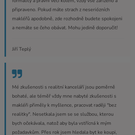
formality a právní věci kolem, vždy vše zařízeno a
připraveno. Pokud máte strach z neseriózních
makléřů apodobně, zde rozhodně budete spokojeni
a nemáte se čeho obávat. Mohu jedině doporučit!
Jiří Teplý
Mé zkušenosti s realitní kanceláří jsou poměrně
bohaté, ale téměř vždy mne nabyté zkušenosti s
makléři přiměly k myšlence, pracovat raději "bez
realitky". Nesetkala jsem se se službou, kterou
bych očekávala, natož aby byla vstřícná k mým
požadavkům. Přes rok jsem hledala byt ke koupi,