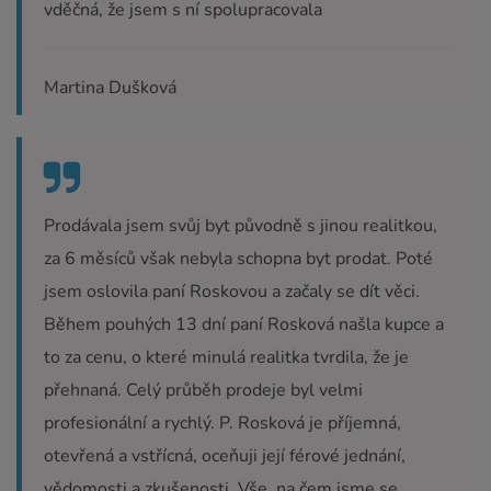
vděčná, že jsem s ní spolupracovala
Martina Dušková
Prodávala jsem svůj byt původně s jinou realitkou,
za 6 měsíců však nebyla schopna byt prodat. Poté
jsem oslovila paní Roskovou a začaly se dít věci.
Během pouhých 13 dní paní Rosková našla kupce a
to za cenu, o které minulá realitka tvrdila, že je
přehnaná. Celý průběh prodeje byl velmi
profesionální a rychlý. P. Rosková je příjemná,
otevřená a vstřícná, oceňuji její férové jednání,
vědomosti a zkušenosti. Vše, na čem jsme se