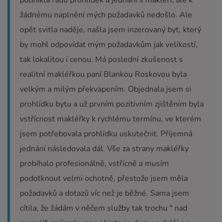
podnikla řadu prohlídek a jednání s makléři, ale k
žádnému naplnění mých požadavků nedošlo. Ale
opět svitla naděje, našla jsem inzerovaný byt, který
by mohl odpovídat mým požadavkům jak velikostí,
tak lokalitou i cenou. Má poslední zkušenost s
realitní makléřkou paní Blankou Roskovou byla
velkým a milým překvapením. Objednala jsem si
prohlídku bytu a už prvním pozitivním zjištěním byla
vstřícnost makléřky k rychlému termínu, ve kterém
jsem potřebovala prohlídku uskutečnit. Příjemná
jednání následovala dál. Vše za strany makléřky
probíhalo profesionálně, vstřícně a musím
podotknout velmi ochotně, přestože jsem měla
požadavků a dotazů víc než je běžné. Sama jsem
cítila, že žádám v něčem služby tak trochu " nad