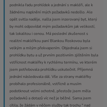
podnikla řadu prohlídek a jednání s makléři, ale k
žádnému naplnění mých požadavků nedošlo. Ale
opět svitla naděje, našla jsem inzerovaný byt, který
by mohl odpovídat mým požadavkům jak velikostí,
tak lokalitou i cenou. Má poslední zkušenost s
realitní makléřkou paní Blankou Roskovou byla
velkým a milým překvapením. Objednala jsem si
prohlídku bytu a už prvním pozitivním zjištěním byla
vstřícnost makléřky k rychlému termínu, ve kterém
jsem potřebovala prohlídku uskutečnit. Příjemná
jednání následovala dál. Vše za strany makléřky
probíhalo profesionálně, vstřícně a musím
podotknout velmi ochotně, přestože jsem měla
požadavků a dotazů víc než je běžné. Sama jsem
cítila, že žádám v něčem služby tak trochu " nad