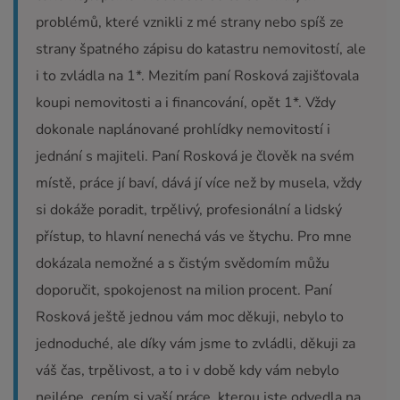
problémů, které vznikli z mé strany nebo spíš ze
strany špatného zápisu do katastru nemovitostí, ale
i to zvládla na 1*. Mezitím paní Rosková zajišťovala
koupi nemovitosti a i financování, opět 1*. Vždy
dokonale naplánované prohlídky nemovitostí i
jednání s majiteli. Paní Rosková je člověk na svém
místě, práce jí baví, dává jí více než by musela, vždy
si dokáže poradit, trpělivý, profesionální a lidský
přístup, to hlavní nenechá vás ve štychu. Pro mne
dokázala nemožné a s čistým svědomím můžu
doporučit, spokojenost na milion procent. Paní
Rosková ještě jednou vám moc děkuji, nebylo to
jednoduché, ale díky vám jsme to zvládli, děkuji za
váš čas, trpělivost, a to i v době kdy vám nebylo
nejlépe, cením si vaší práce, kterou jste odvedla na