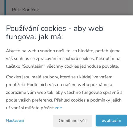
Petr Koníček
Používání cookies - aby web
fungoval jak má:
S paní Roskovou jsme řešili koupi bytu. Dokázala
Abyste na webu snadno našli to, co hledáte, potřebujeme
nám velmi profesionálně poradit a zařídit celý
váš souhlas se zpracováním souborů cookies. Kliknutím na
proces hypotéky, včetně pojistek životní a
tlačítko "Souhlasím" všechny cookies jednoduše povolíte.
nemovitosti. Má obrovský rozhled v oblasti realit,
Cookies jsou malé soubory, které se ukládají ve vašem
finančnictví a pojištění. Všechno dokáže
prohlížeči. Podle nich vás na našem webu poznáme a
srozumitelně vysvětlit na praktických příkladech a
zobrazíme vám web tak, aby všechno fungovalo správně a
podle vašich preferencí. Přehled cookies a podmínky jejich
upozornit na možná úskalí a nástrahy produktů. Má
užívání si můžete přečíst
zde
.
lidský přístup a je upřímná. Velmi paní Roskovou
doporučuji.
Nastavení
Souhlasím
Odmítnout vše