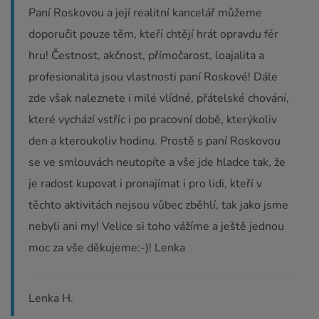
Paní Roskovou a její realitní kancelář můžeme
doporučit pouze těm, kteří chtějí hrát opravdu fér
hru! Čestnost, akčnost, přímočarost, loajalita a
profesionalita jsou vlastnosti paní Roskové! Dále
zde však naleznete i milé vlídné, přátelské chování,
které vychází vstříc i po pracovní době, kterýkoliv
den a kteroukoliv hodinu. Prostě s paní Roskovou
se ve smlouvách neutopíte a vše jde hladce tak, že
je radost kupovat i pronajímat i pro lidi, kteří v
těchto aktivitách nejsou vůbec zběhlí, tak jako jsme
nebyli ani my! Velice si toho vážíme a ještě jednou
moc za vše děkujeme:-)! Lenka
Lenka H.