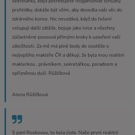
sekretářku, když potřebujete rozganizovat schůzky,
prohlídky, dokáže být vším, aby dovedla vaši věc do
zdrárného konce. Nic nevzdává, když do řešení
vstupují další zátěže, bojuje jako lvice a všechny
zúčastněné posouvá přímými kroky k uzavření vaší
záležitosti. Za mě má plné body do soutěže o
nejlepšího makléře ČR a děkuji, že byla mou realitní
maklerkou , právníkem, sekretářkou, poradcem a
spřízněnou duší. Růžičková
Alena Růžičková
S paní Roskovou, to byla jízda. Naše první realitní