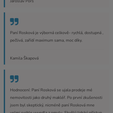
Jaroslav Porš
Paní Rosková je výborná celkově- rychlá, dostupná ,
pečlivá, zařídí maximum sama, moc díky.
Kamila Škapová
Hodnocení: Paní Rosková se ujala prodeje mé
nemovitosti jako druhý makléř. Po první zkušenosti
jsem byl skeptický, nicméně paní Rosková mne
velmi rychle vyvedla z omylu. Skvělý lidský přístup,