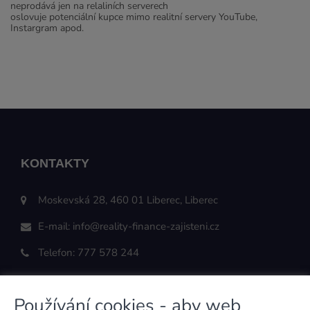
neprodává jen na relaliních serverech
oslovuje potenciální kupce mimo realitní servery YouTube,
Instargram apod.
KONTAKTY
Moskevská 28, 460 01 Liberec, Liberec
E-mail:
info@reality-finance-zajisteni.cz
Telefon:
777 578 244
Používání cookies - aby web