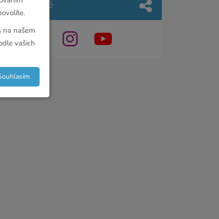
Sociální sítě
ovolíte.
ás na našem
dle vašich
Souhlasím