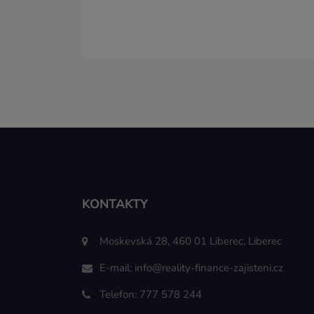
KONTAKTY
Moskevská 28, 460 01 Liberec, Liberec
E-mail:
info@reality-finance-zajisteni.cz
Telefon:
777 578 244