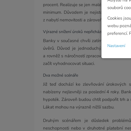
procent. Realizuje se jen malé množství pro
souborů cook
minimum. Důvodem je nejistota na trzích. Ku
Cookies jso
z nabytí nemovitosti a zároveň snížení sazeb
webu poznám
Výrazné snížení úroků nepřichází
preferencí. 
Banky v současné chvíli zatím nepřistoupil
Nastavení
úvěrů. Důvod je jednoduchý. Je třeba se 
a rovněž s náročností zpracování žádostí o 
začít vyhodnocovat situaci.
Dva možné scénáře
Již teď dochází ke zlevňování úrokových 
nabízeny nejlevněji za poslední 4 roky. Ba
hypoték. Zároveň budou chtít podpořit trh a
Lákat mohou na výrazně nižší sazbu.
Druhým scénářem je důsledek problémů s
neschopnosti nebo v druhotné platební nes