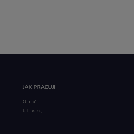
JAK PRACUJI
O mně
Jak pracuji