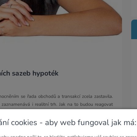
ních sazeb hypoték
ocněním se řada obchodů a transakcí zcela zastavila.
zaznamenává i realitní trh. Jak na to budou reagovat
úvěrů?
ání cookies - aby web fungoval jak má:
éři propad v zájmu o nákup nemovitosti až o desítky
ebu snadno našli to, co hledáte, potřebujeme váš souhlas se zpra