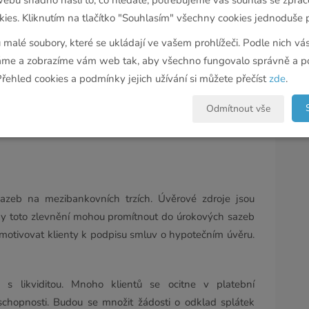
hlídek a nově sjednaných smluv na nákup nemovitosti je
ies. Kliknutím na tlačítko "Souhlasím" všechny cookies jednoduše p
pující očekávají snížení cen nemovitostí, zrušení daně
u malé soubory, které se ukládají ve vašem prohlížeči. Podle nich v
 u hypotečních úvěrů.
e a zobrazíme vám web tak, aby všechno fungovalo správně a po
Přehled cookies a podmínky jejich užívání si můžete přečíst
zde
.
y k výraznému snižování úrokových sazeb u hypotečních
Odmítnout vše
vypořádat se zajištěním personálního chodu poboček
odklad splátek. Teprve po několika týdnech bude možné
sazeb na mezibankovních trzích. Úvěrové zdroje jsou
nky toto zlevnění mohou promítnout do úrokových sazeb
 motivovat klienty k podpisu smluv o hypotečním úvěru.
 likviditou. Mnoho klientů se ocitne v platební
chopnosti. Budou se množit žádosti o odklad splátek