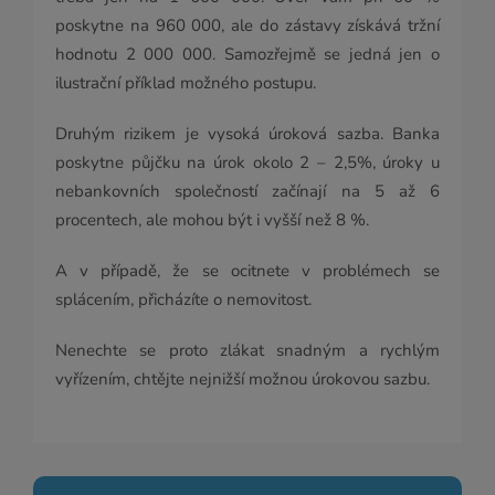
poskytne na 960 000, ale do zástavy získává tržní
hodnotu 2 000 000. Samozřejmě se jedná jen o
ilustrační příklad možného postupu.
Druhým rizikem je vysoká úroková sazba. Banka
poskytne půjčku na úrok okolo 2 – 2,5%, úroky u
nebankovních společností začínají na 5 až 6
procentech, ale mohou být i vyšší než 8 %.
A v případě, že se ocitnete v problémech se
splácením, přicházíte o nemovitost.
Nenechte se proto zlákat snadným a rychlým
vyřízením, chtějte nejnižší možnou úrokovou sazbu.