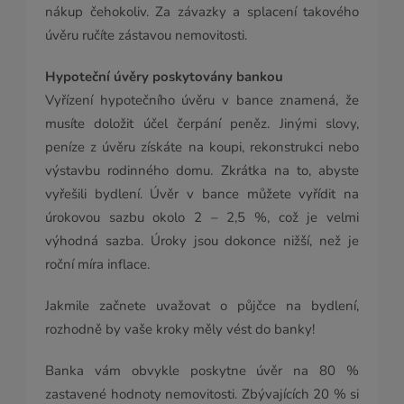
nákup čehokoliv. Za závazky a splacení takového
úvěru ručíte zástavou nemovitosti.
Hypoteční úvěry poskytovány bankou
Vyřízení hypotečního úvěru v bance znamená, že
musíte doložit účel čerpání peněz. Jinými slovy,
peníze z úvěru získáte na koupi, rekonstrukci nebo
výstavbu rodinného domu. Zkrátka na to, abyste
vyřešili bydlení. Úvěr v bance můžete vyřídit na
úrokovou sazbu okolo 2 – 2,5 %, což je velmi
výhodná sazba. Úroky jsou dokonce nižší, než je
roční míra inflace.
Jakmile začnete uvažovat o půjčce na bydlení,
rozhodně by vaše kroky měly vést do banky!
Banka vám obvykle poskytne úvěr na 80 %
zastavené hodnoty nemovitosti. Zbývajících 20 % si