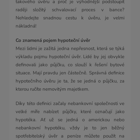
takového úvěru a proč je výhodnější podstoupit
raději složitý schvalovací proces v bance?
Nehledejte snadnou cestu k úvěru, je velmi
nákladná!
Co znamená pojem hypoteční úvěr
Mezi lidmi je zažitá jedna nepřesnost, která se týká
výkladu pojmu hypoteční úvěr. Lidé by jej obvykle
definovali jako půjčku, co slouží k řešení bytové
situace. Mají pravdu jen částečně. Správná definice
hypotečního úvěru je ta, že se jedná o půjčku, za
kterou ručíte nemovitým majetkem.
Díky této definici začaly nebankovní společnosti ve
velké míře nabízet půjčky, které označují jako
hypotéka. Ať už se jedná o americkou nebo
nebankovní hypotéku, vždy je to jen běžný
spotřebitelský úvěr a peníze můžete použít na