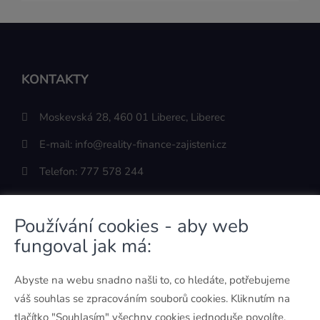
KONTAKTY
Moskevská 28, 460 01 Liberec, Liberec
E-mail:
info@reality-finance-zajisteni.cz
Telefon:
777 578 244
Používání cookies - aby web
fungoval jak má:
ODKAZY
Abyste na webu snadno našli to, co hledáte, potřebujeme
O mně
váš souhlas se zpracováním souborů cookies. Kliknutím na
Kontakt
tlačítko "Souhlasím" všechny cookies jednoduše povolíte.